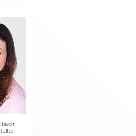
llbach
ellte