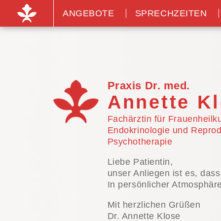
Dr. med. Annette Klos
ANGEBOTE
SPRECHZEITEN
Praxis Dr. med.
Annette K
Fachärztin für Frauenheil
Endokrinologie und Reprod
Psychotherapie
Liebe Patientin,
unser Anliegen ist es, das
In persönlicher Atmosphäre
Mit herzlichen Grüßen
Dr. Annette Klose